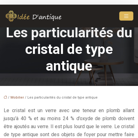
Les particularités du
cristal de type
antique
/
Mobilier
/ Les particularités du cristal de type antique
Le cristal est un verre avec une teneur en plomb allant
jusqu’à 40 % et au moins 24 % d’oxyde de plomb doivent
être ajoutés au verre. Il est plus lourd que le verre. Le cristal
de type antique sont des objets de foyer pour mettre faire