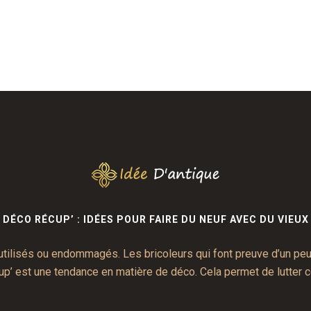
DÉCO RÉCUP’ : IDÉES POUR FAIRE DU NEUF AVEC DU VIEUX
nutilisés ou endommagés. Les bricoleurs qui font preuve d’un p
cup’ est une tendance en matière de déco. Cela permet de lutter 