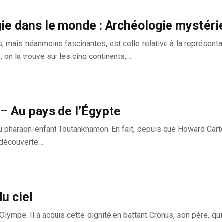
gie dans le monde : Archéologie mystér
mais néanmoins fascinantes, est celle relative à la représentati
 on la trouve sur les cinq continents,…
– Au pays de l’Égypte
 du pharaon-enfant Toutankhamon. En fait, depuis que Howard Car
 découverte…
u ciel
lympe. Il a acquis cette dignité en battant Cronus, son père, qu